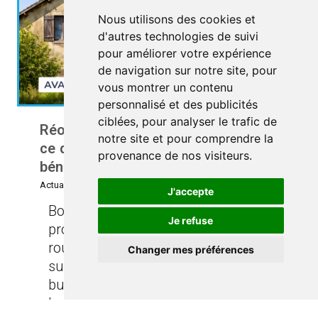
Nous utilisons des cookies et
d'autres technologies de suivi
pour améliorer votre expérience
de navigation sur notre site, pour
vous montrer un contenu
personnalisé et des publicités
ciblées, pour analyser le trafic de
Réouverture des aides de l’ANAH :
notre site et pour comprendre la
ce qui change et comment en
provenance de nos visiteurs.
bénéficier en 2026
Actualités
/
03.03.2026
J'accepte
Bonne nouvelle pour les
Je refuse
propriétaires : les aides de l'ANAH
rouvrent ! Après une période de
Changer mes préférences
suspension liée aux ajustements
budgétaires, les dispositifs d'aide à
la rénovation...