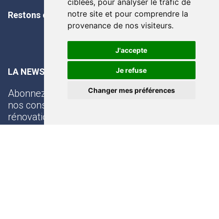
ciblées, pour analyser le trafic de
notre site et pour comprendre la
Restons connecté
provenance de nos visiteurs.
J'accepte
Je refuse
LA NEWSLETTER DE L’ALEPTE
Changer mes préférences
Abonnez-vous à notre newsletter et recevez
nos conseils et actualités pour réussir votre
rénovation énergétique !
©
ALEPTE - 2026
Mentions légales & Politique de confidentialité